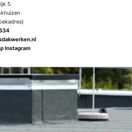
ijk 5
khuizen
oekadres)
334
sdakwerken.nl
op Instagram