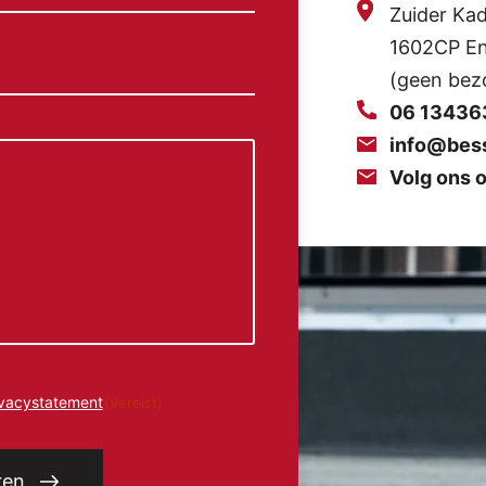
Zuider Kad
1602CP En
(geen bez
06 13436
info@bes
Volg ons 
ivacystatement
(Vereist)