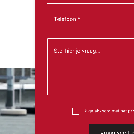
mail
(Vereist)
Telefoon
(Vereist)
Bericht
Instemming
Ik ga akkoord met het
pr
(Vereist)