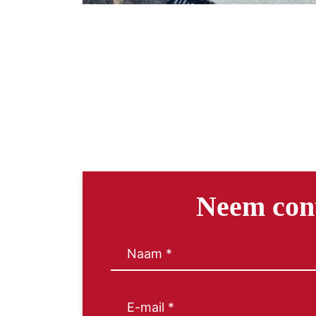
Neem con
Naam
(Vereist)
E-