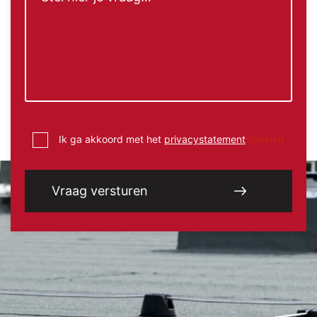
Instemming
Ik ga akkoord met het
privacystatement
(Vereist)
(Vereist)