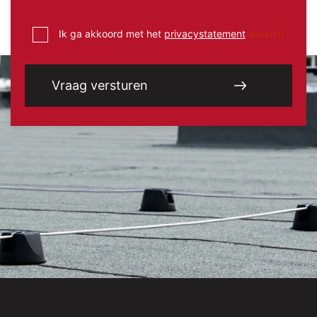
Instemming
Ik ga akkoord met het
privacystatement
(Vereist)
(Vereist)